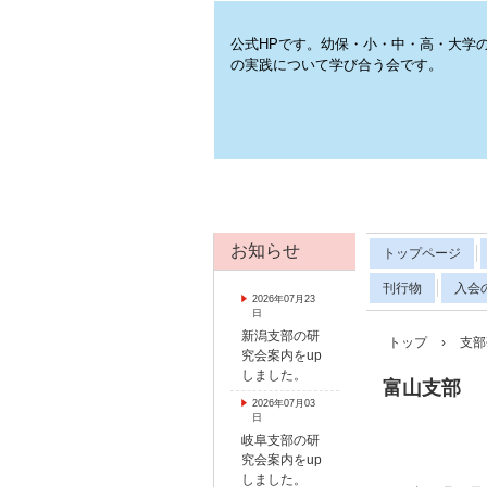
公式HPです。幼保・小・中・高・大学
の実践について学び合う会です。
お知らせ
トップページ
刊行物
入会
2026年07月23
日
新潟支部の研
トップ
›
支部
究会案内をup
しました。
富山支部
2026年07月03
日
岐阜支部の研
究会案内をup
しました。