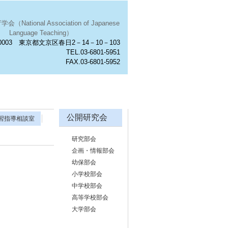
National Association of Japanese
Language Teaching）
0003 東京都文京区春日2－14－10－103
TEL.03-6801-5951
FAX.03-6801-5952
公開研究会
習指導相談室
研究部会
企画・情報部会
幼保部会
小学校部会
中学校部会
高等学校部会
大学部会