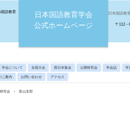
の国語教育
日本国語教育学会
日本国語教育学会（
公式ホームページ
〒112－
学会について
全国大会
西日本集会
公開研究会
学会誌
学
のご案内
お問い合わせ
アクセス
研究会
›
富山支部