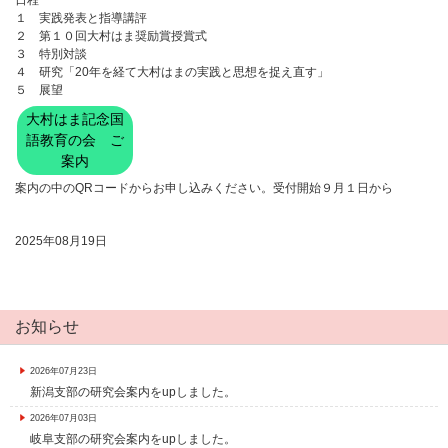
日程
１ 実践発表と指導講評
２ 第１０回大村はま奨励賞授賞式
３ 特別対談
４ 研究「20年を経て大村はまの実践と思想を捉え直す」
５ 展望
大村はま記念国
語教育の会 ご
案内
案内の中のQRコードからお申し込みください。受付開始９月１日から
2025年08月19日
お知らせ
2026年07月23日
新潟支部の研究会案内をupしました。
2026年07月03日
岐阜支部の研究会案内をupしました。