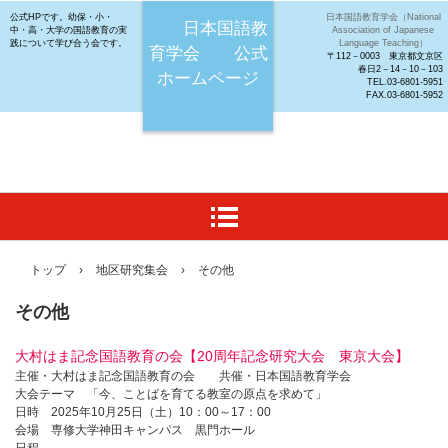
公式HPです。幼保・小・
日本国語教育学会（National
日本国語教
中・高・大学の国語教育の実
Association of Japanese
践について学び合う会です。
Language Teaching）
育学会 公式
〒112－0003 東京都文京区
春日2－14－10－103
ホームページ
TEL.03-6801-5951
FAX.03-6801-5952
トップ
›
地区研究集会
›
その他
その他
大村はま記念国語教育の会【20周年記念研究大会 東京大会】
主催・大村はま記念国語教育の会 共催・日本国語教育学会
大会テーマ 「今、ことばを育てる教室の原点を求めて」
日時 2025年10月25日（土）10：00～17：00
会場 専修大学神田キャンパス 黒門ホール