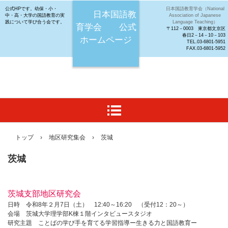
公式HPです。幼保・小・
日本国語教育学会（National
日本国語教
中・高・大学の国語教育の実
Association of Japanese
践について学び合う会です。
Language Teaching）
育学会 公式
〒112－0003 東京都文京区
春日2－14－10－103
ホームページ
TEL.03-6801-5951
FAX.03-6801-5952
トップ
›
地区研究集会
›
茨城
茨城
茨城支部地区研究会
日時 令和8年２月7日（土） 12:40～16:20 （受付12：20～）
会場 茨城大学理学部K棟１階インタビュースタジオ
研究主題 ことばの学び手を育てる学習指導ー生きる力と国語教育ー