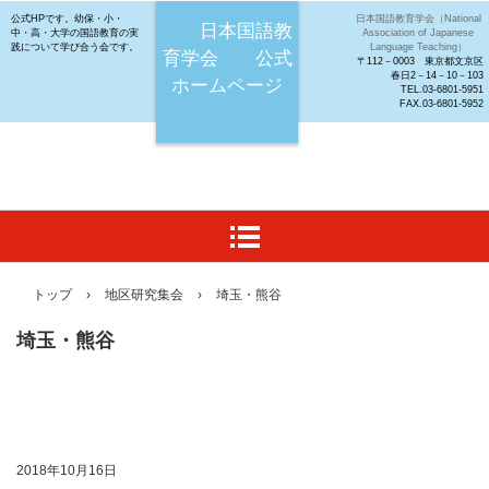
公式HPです。幼保・小・
日本国語教育学会（National
日本国語教
中・高・大学の国語教育の実
Association of Japanese
践について学び合う会です。
Language Teaching）
育学会 公式
〒112－0003 東京都文京区
春日2－14－10－103
ホームページ
TEL.03-6801-5951
FAX.03-6801-5952
トップ
›
地区研究集会
›
埼玉・熊谷
埼玉・熊谷
2018年10月16日