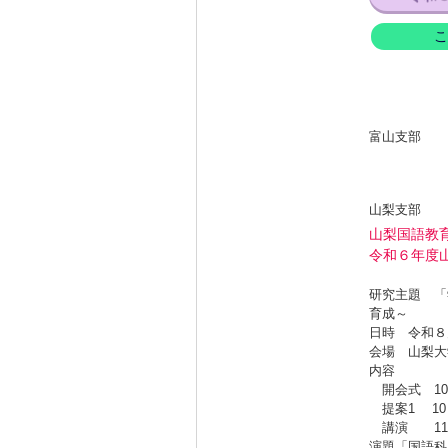
こ
富山支部
山梨支部
山梨国語教
令和６年度
研究主題 「
育成～
日時 令和８月
会場 山梨大
内容
開会式 10：
提案1 10：
講演 11：
演題「国語科