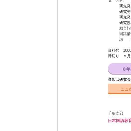
３ 内容
研究発
研究発
研究発表
研究協議 
助言指導 
国語情報 
講 話 
資料代 10
締切り ８月
８年
参加は研究会
ここ
千葉支部
日本国語教
国語教