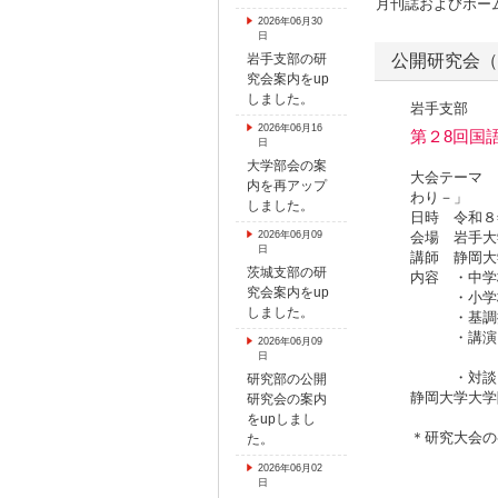
月刊誌およびホー
2026年06月30
日
岩手支部の研
公開研究会（
究会案内をup
しました。
岩手支部
2026年06月16
第２8回国語
日
大学部会の案
大会テーマ 
内を再アップ
わり－」
しました。
日時 令和８
2026年06月09
会場 岩手大
日
講師 静岡大
茨城支部の研
内容 ・中学
究会案内をup
・小学校３
しました。
・基調提案
・講演「学
2026年06月09
静岡大学
日
・対談「教
研究部の公開
静岡大学大学
研究会の案内
岩手大学
をupしまし
＊研究大会の
た。
2026年06月02
日