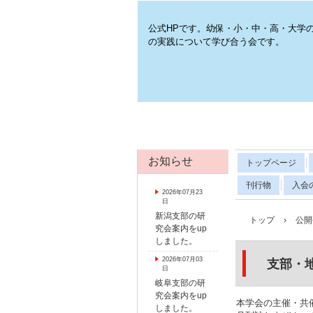
公式HPです。幼保・小・中・高・大学
の実践について学び合う会です。
お知らせ
トップページ
刊行物
入会
2026年07月23
日
新潟支部の研
トップ
›
公開
究会案内をup
しました。
2026年07月03
支部・
日
岐阜支部の研
究会案内をup
本学会の主催・共
しました。