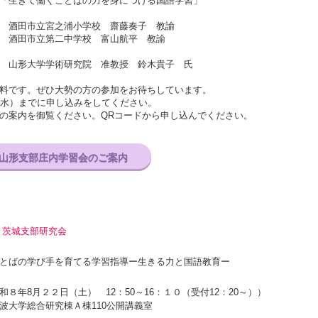
「生きて働くことばの力を身につける国語学習」
酒田市立宮之浦小学校 齋藤奏子 教諭
第二中学校 富山航平 教諭
形大学学術研究院 准教授 鈴木貴子 氏
料です。ぜひ大勢の方の参加をお待ちしています。
水）までに申し込みをしてください。
の案内を御覧ください。QRコードから申し込んでください。
回山形支部庄内学習会のご案内
度
茨城支部研究会
とばの学び手を育てる学習指導ー生きる力と国語教育ー
和８年8月２２日（土） 12：50～16：１０（受付12：20～））
波大学総合研究棟Ａ棟110公開講義室