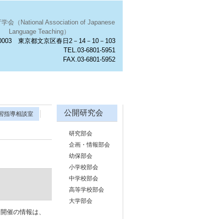
National Association of Japanese
Language Teaching）
0003 東京都文京区春日2－14－10－103
TEL.03-6801-5951
FAX.03-6801-5952
公開研究会
習指導相談室
研究部会
企画・情報部会
幼保部会
小学校部会
中学校部会
高等学校部会
大学部会
会開催の情報は、