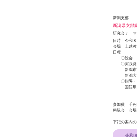
新潟支部
新潟県支部
研究会テーマ
日時 令和８
会場 上越教
日程
〇総会
〇実践
新潟市立
新潟大学附
〇指導・
国語単元
日本国
参加費 千円
懇親会 会場
下記の案内の
令和