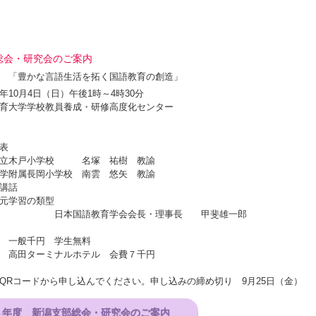
総会・研究会のご案内
 「豊かな言語生活を拓く国語教育の創造」
年10月4日（日）午後1時～4時30分
育大学学校教員養成・研修高度化センター
発表
木戸小学校 名塚 祐樹 教諭
属長岡小学校 南雲 悠矢 教諭
講話
学習の類型
語教育学会会長・理事長 甲斐雄一郎
 一般千円 学生無料
 高田ターミナルホテル 会費７千円
QRコードから申し込んでください。申し込みの締め切り 9月25日（金）
８年度 新潟支部総会・研究会のご案内