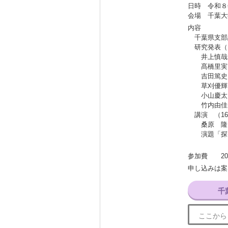
日時 令和８
会場 千葉大
内容
千葉県支部総会
研究発表（13
井上慎哉（
髙橋里実（
吉田篤史（
草刈優輝（
小山慶太（
竹内由佳（
講演 （16：
桑原 隆（
演題「探究
参加費 2
申し込みは案
千
ここから