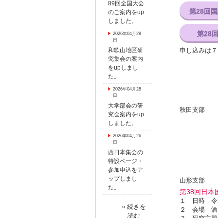
89回全国大会
第28回
のご案内をup
しました。
第28
2026年04月28
日
和歌山地区研
申し込みは７
究集会の案内
をupしまし
た。
2026年04月28
日
大学部会の研
秋田支部
究会案内をup
しました。
2026年04月26
日
西日本集会の
特設ページ・
参加申込をア
ップしまし
山形支部
た。
第38
回日本
１ 日時 令和
» 続きを
２ 会場 酒
読む