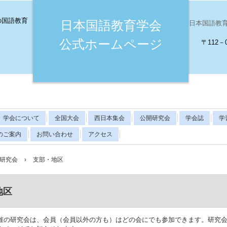
の国語教育
日本国語教育学会
日本国語教育学会（
公式ホームページ
〒112－
学会について
全国大会
西日本集会
公開研究会
学会誌
学
のご案内
お問い合わせ
アクセス
研究会
›
支部・地区
地区
催の研究会は、会員（会員以外の方も）はどの会にでも参加できます。研究