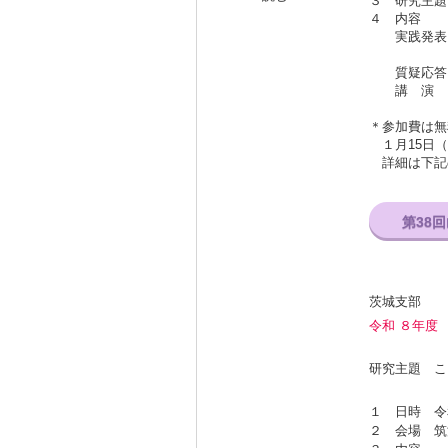
３ 研究主題
４ 内容
実践発表 
酒田市立
質疑応答
講 演 山
＊参加費は無
１月15日（
詳細は下記
第38
茨城支部
令和 ８年
研究主題 こ
１ 日時 令
２ 会場 筑