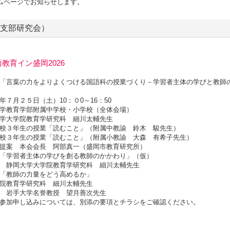
ムページでお知らせします。
支部研究会）
教育イン盛岡2026
「言葉の力をよりよくつける国語科の授業づくり－学習者主体の学びと教師
年７月２５日（土）10：０0～16：50
学教育学部附属中学校・小学校（全体会場）
学大学院教育学研究科 細川太輔先生
校３年生の授業「読むこと」（附属中教諭 鈴木 駿先生）
年生の授業「読むこと」（附属小教諭 大森 有希子先生）
 本会会長 阿部真一（盛岡市教育研究所）
習者主体の学びを創る教師のかかわり」（仮）
大学院教育学研究科 細川太輔先生
師の力量をどう高めるか」
院教育学研究科 細川太輔先生
名誉教授 望月善次先生
参加申し込みについては、別添の要項とチラシをご確認ください。