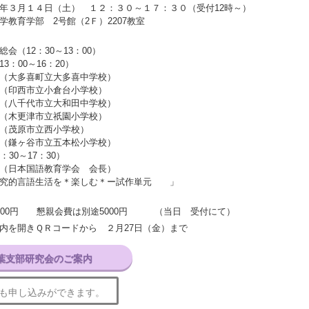
年３月１４日（土） １２：３０～１７：３０（受付12時～）
学教育学部 2号館（2Ｆ）2207教室
（12：30～13：00）
：00～16：20）
大多喜町立大多喜中学校）
印西市立小倉台小学校）
八千代市立大和田中学校）
木更津市立祇園小学校）
茂原市立西小学校）
鎌ヶ谷市立五本松小学校）
30～17：30）
日本国語教育学会 会長）
的言語生活を＊楽しむ＊ー試作単元 」
000円 懇親会費は別途5000円 （当日 受付にて）
内を開きＱＲコードから ２月27日（金）まで
葉支部研究会のご案内
も申し込みができます。