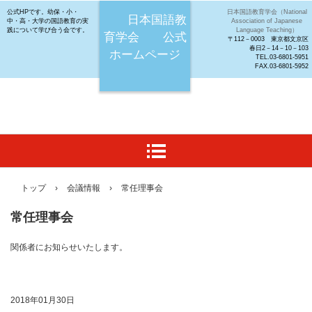
公式HPです。幼保・小・
日本国語教育学会（National
日本国語教
中・高・大学の国語教育の実
Association of Japanese
践について学び合う会です。
Language Teaching）
育学会 公式
〒112－0003 東京都文京区
春日2－14－10－103
ホームページ
TEL.03-6801-5951
FAX.03-6801-5952
トップ
›
会議情報
›
常任理事会
常任理事会
関係者にお知らせいたします。
2018年01月30日