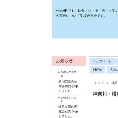
公式HPです。幼保・小・中・高・大学
の実践について学び合う会です。
お知らせ
トップページ
刊行物
入会
2026年07月23
日
新潟支部の研
トップ
›
地区
究会案内をup
しました。
神奈川・横
2026年07月03
日
岐阜支部の研
究会案内をup
しました。