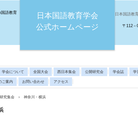
の国語教育
日本国語教育学会
日本国語教育学会（
公式ホームページ
〒112－
学会について
全国大会
西日本集会
公開研究会
学会誌
学
のご案内
お問い合わせ
アクセス
研究集会
›
神奈川・横浜
浜