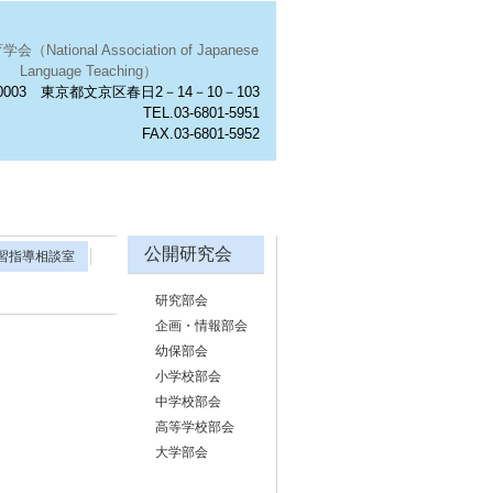
National Association of Japanese
Language Teaching）
0003 東京都文京区春日2－14－10－103
TEL.03-6801-5951
FAX.03-6801-5952
公開研究会
習指導相談室
研究部会
企画・情報部会
幼保部会
小学校部会
中学校部会
高等学校部会
大学部会