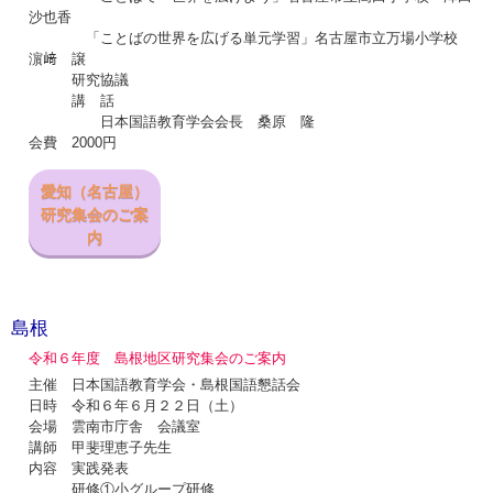
沙也香
「ことばの世界を広げる単元学習」名古屋市立万場小学校
濵﨑 譲
研究協議
講 話
日本国語教育学会会長 桑原 隆
会費 2000円
愛知（名古屋）
研究集会のご案
内
島根
令和６年度 島根地区研究集会のご案内
主催 日本国語教育学会・島根国語懇話会
日時 令和６年６月２２日（土）
会場 雲南市庁舎 会議室
講師 甲斐理恵子先生
内容 実践発表
研修①小グループ研修