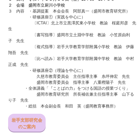
２ 会場 盛岡市立厨川小学校
３ 内容 ・基調提案 本会会長 阿部真一（盛岡市教育研究所）
・研修講座①（実践を中心に）
〔ICTAI〕北上市立黒澤尻東小学校 教諭 桜庭邦彦 先
生
〔書写指導〕盛岡市立土淵中学校 教諭 小笠原由利
子 先生
〔複式指導〕岩手大学教育学部附属小学校 教諭 伊藤
翔吾 先生
〔比べ読み〕岩手大学教育学部附属中学校 教諭 中村
正成 先生
・研修講座②（理論を中心に）
久慈市教育委員会 主任指導主事 糸坪伸宏 先生
盛岡市教育委員会 指導主事 八重樫陽子 先生
・全体講義「『ことばの力』をつける国語の授業づくり」
盛岡市教育研究所 所長補佐兼主任指導主事 山下る
り子 先生
・総括 本会副会長 和田 英（盛岡教育事務所）
岩手支部研究会
のご案内