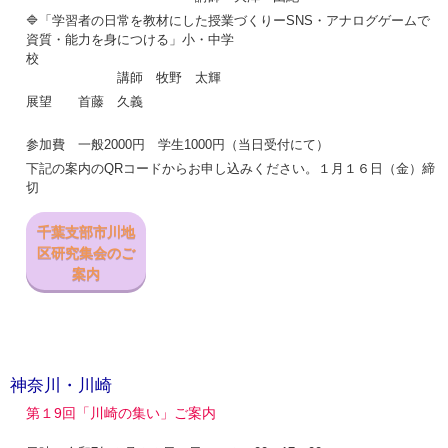
🔷「学習者の日常を教材にした授業づくりーSNS・アナログゲームで
資質・能力を身につける」小・中学
校
講師 牧野 太輝
展望 首藤 久義
参加費 一般2000円 学生1000円（当日受付にて）
下記の案内のQRコードからお申し込みください。１月１６日（金）締
切
千葉支部市川地
区研究集会のご
案内
神奈川・川崎
第１9回「川崎の集い」ご案内