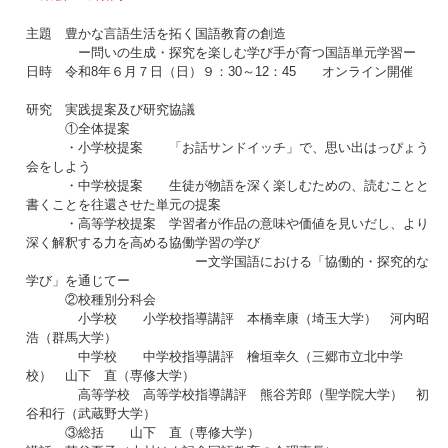
主題 豊かな言語生活を拓く国語教育の創造
ー問いの生成・探究を楽しむ学び手が育つ国語単元学習ー
日時 令和8年６月７日（日）９：30～12：45 オンライン開催
研究 実践提案及び研究協議
①全体提案
・小学校提案 「お話サンドイッチ」で、思い出はっぴょう
会をしよう
・中学校提案 生徒が物語を深く楽しむための、読むことと
書くことを往還させた単元の提案
・高等学校提案 学習者が作品の意味や価値を見いだし、より
深く解釈する力を高める協働学習の学び
ー文学国語における「協働的・探究的な
学び」を通じてー
②校種別分科会
小学校 小学校指導講評 本橋幸康（埼玉大学） 河内昭
浩（群馬大学）
中学校 中学校指導講評 檜垣幸久（三郷市立北中学
校） 山下 直（専修大学）
高等学校 高等学校指導講評 熊谷芳郎（聖学院大学） 初
谷和行（武蔵野大学）
③総括 山下 直（専修大学）