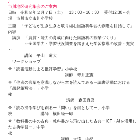
)
市川地区研究集会のご案内
日時 令和８年２月７日（土） 13：00～16：30 受付12:30～会
場 市川市立市川小学校
主題 「子どもが生き生きと取り組む国語科学習の創造を目指して」
内容
講演 「資質・能力の育成に向けた国語科の授業づくり」
～全国学力・学習状況調査を踏まえた学習指導の改善・充実
～
講師 平山 道大
ワークショップ
🔷「読書活動による批評学習」小学校
講師 寺井正憲
🔷「他者の言葉を意識しながら本を読んでみるー読書活動における
「想起筆写法」」小学
校
講師 森田真吾
🔷「読み浸る学びを創るー「問い」を鍵としてー」小学
校 講師 横田経一郎
🔷「教科書の中の古典・教科書から飛び出した古典ーICT・AIを活用し
た古典学習ー」中学
校
講師 大澤 由紀