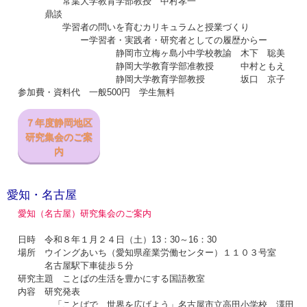
常葉大学教育学部教授 中村孝一
鼎談
学習者の問いを育むカリキュラムと授業づくり
ー学習者・実践者・研究者としての履歴からー
静岡市立梅ヶ島小中学校教諭 木下 聡美
静岡大学教育学部准教授 中村ともえ
静岡大学教育学部教授 坂口 京子
参加費・資料代 一般500円 学生無料
７年度静岡地区
研究集会のご案
内
愛知・名古屋
愛知（名古屋）研究集会のご案内
日時 令和８年１月２４日（土）13：30～16：30
場所 ウイングあいち（愛知県産業労働センター）１１０３号室
名古屋駅下車徒歩５分
研究主題 ことばの生活を豊かにする国語教室
内容 研究発表
「ことばで 世界を広げよう」名古屋市立高田小学校 澤田