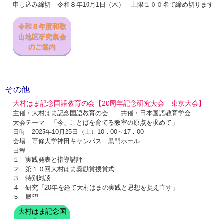
申し込み締切 令和８年10月1日（木） 上限１００名で締め切ります
令和８年度和歌
山地区研究集会
のご案内
その他
大村はま記念国語教育の会【20周年記念研究大会 東京大会】
主催・大村はま記念国語教育の会 共催・日本国語教育学会
大会テーマ 「今、ことばを育てる教室の原点を求めて」
日時 2025年10月25日（土）10：00～17：00
会場 専修大学神田キャンパス 黒門ホール
日程
１ 実践発表と指導講評
２ 第１０回大村はま奨励賞授賞式
３ 特別対談
４ 研究「20年を経て大村はまの実践と思想を捉え直す」
５ 展望
大村はま記念国