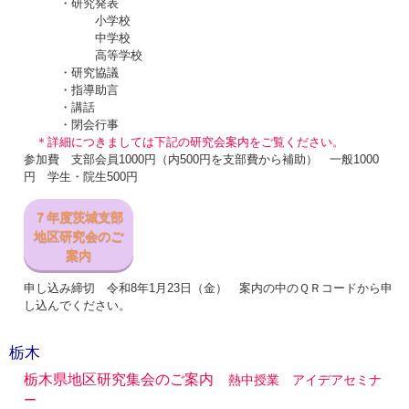
・研究発表
小学校
中学校
高等学校
・研究協議
・指導助言
・講話
・閉会行事
＊詳細につきましては下記の研究会案内をご覧ください。
参加費 支部会員1000円（内500円を支部費から補助） 一般1000
円 学生・院生500円
７年度茨城支部
地区研究会のご
案内
申し込み締切 令和8年1月23日（金） 案内の中のＱＲコードから申
し込んでください。
栃木
栃木県地区研究集会のご案内
熱中授業 アイデアセミナ
ー