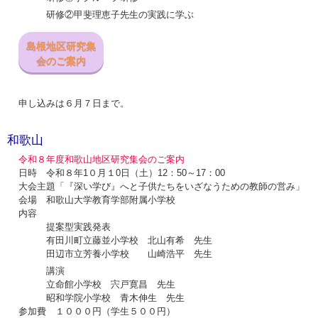
研修②甲斐理恵子先生の実践に学ぶ
島根地区研究集
会のご案内
申し込みは６月７日まで。
和歌山
令和８
年度和歌山地区研究集会のご案内
日時 令和８年1０月１0日（土）12：50～17：00
大会主題「『深い学び』へと子供たちをいざなうための教師の営み」
会場 和歌山大学教育学部附属小学校
内容
提案型実践発表
有田川町立藤並小学校 北山有希 先生
田辺市立芳養小学校 山崎浩平 先生
講演
立命館小学校 宍戸寛昌 先生
昭和学院小学校 青木伸生 先生
参加費 １０００円（学生５００円）