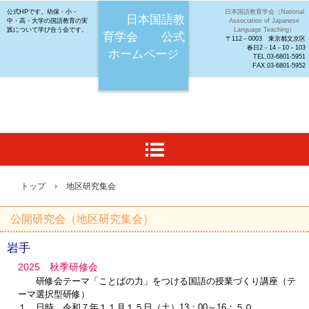
公式HPです。幼保・小・
日本国語教育学会（National
日本国語教
中・高・大学の国語教育の実
Association of Japanese
践について学び合う会です。
Language Teaching）
育学会 公式
〒112－0003 東京都文京区
春日2－14－10－103
ホームページ
TEL.03-6801-5951
FAX.03-6801-5952
トップ
›
地区研究集会
公開研究会（地区研究集会）
岩手
2025 秋季研修会
研修会テーマ「ことばの力」をつける国語の授業づくり講座（テ
ーマ選択型研修）
１ 日時 令和７年１１月１５日（土）13：00～16：５０