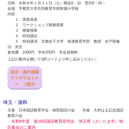
日時 令和８年１月３１日（土）開会9：10 受付8：45～
会場 宇都宮大学共同教育学部附属小学校
内容
１ 実践発表
２ ワークショップ模擬授業
３ 模擬授業
４ 特別講話
５ 特別講演 京都女子大学 発達教育学部 教授 水戸部修
治 先生
参加費 1000円 学生500円 学会員無料
上記の案内を開いてℚRコードより申し込みください。
栃木・熱中授業
アイデアセミナ
ー ご案内
埼玉・浦和
主催 日本国語教育学会・南部国語の会 共催 大村はま記念国語
教育の会
令和8年度 第28回国語教育研究会 埼玉県（さいたま市）地
区集会のご案内