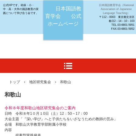
公式HPです。幼保・小・
日本国語教育学会（National
日本国語教
中・高・大学の国語教育の実
Association of Japanese
践について学び合う会です。
Language Teaching）
育学会 公式
〒112－0003 東京都文京区
春日2－14－10－103
ホームページ
TEL.03-6801-5951
FAX.03-6801-5952
トップ
›
地区研究集会
›
和歌山
和歌山
令和８
年度和歌山地区研究集会のご案内
日時 令和８年1０月１0日（土）12：50～17：00
大会主題「『深い学び』へと子供たちをいざなうための教師の営み」
会場 和歌山大学教育学部附属小学校
内容
提案型実践発表