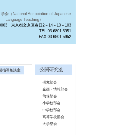
National Association of Japanese
Language Teaching）
0003 東京都文京区春日2－14－10－103
TEL.03-6801-5951
FAX.03-6801-5952
公開研究会
習指導相談室
研究部会
企画・情報部会
幼保部会
小学校部会
中学校部会
高等学校部会
大学部会