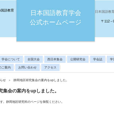
の国語教育
日本国語教育学会
日本国語教育学会（
公式ホームページ
〒112－
学会について
全国大会
西日本集会
公開研究会
学会誌
学
のご案内
お問い合わせ
アクセス
らせ
›
静岡地区研究集会の案内をupしました。
究集会の案内をupしました。
す。静岡地区研究科のページを御覧ください。