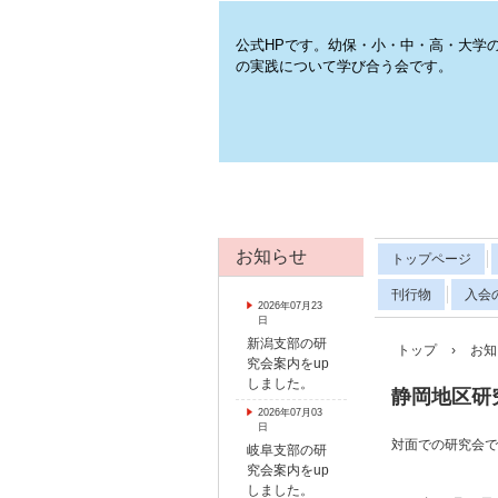
公式HPです。幼保・小・中・高・大学
の実践について学び合う会です。
お知らせ
トップページ
刊行物
入会
2026年07月23
日
新潟支部の研
トップ
›
お知
究会案内をup
しました。
静岡地区研
2026年07月03
日
対面での研究会で
岐阜支部の研
究会案内をup
しました。