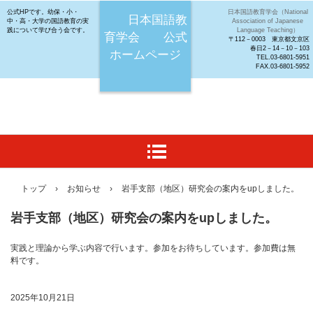
公式HPです。幼保・小・
日本国語教育学会（National
日本国語教
中・高・大学の国語教育の実
Association of Japanese
践について学び合う会です。
Language Teaching）
育学会 公式
〒112－0003 東京都文京区
春日2－14－10－103
ホームページ
TEL.03-6801-5951
FAX.03-6801-5952
トップ
›
お知らせ
›
岩手支部（地区）研究会の案内をupしました。
岩手支部（地区）研究会の案内をupしました。
実践と理論から学ぶ内容で行います。参加をお待ちしています。参加費は無
料です。
2025年10月21日