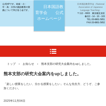
公式HPです。幼保・小・
日本国語教育学会（National
日本国語教
中・高・大学の国語教育の実
Association of Japanese
践について学び合う会です。
Language Teaching）
育学会 公式
〒112－0003 東京都文京区
春日2－14－10－103
ホームページ
TEL.03-6801-5951
FAX.03-6801-5952
トップ
›
お知らせ
›
熊本支部の研究大会案内をupしました。
熊本支部の研究大会案内をupしました。
「楽しい授業をしたい、分かる授業をしたい」そんな先生方、どうぞ、ご参
加ください。
2025年11月04日