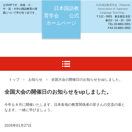
公式HPです。幼保・小・
日本国語教育学会（National
日本国語教
中・高・大学の国語教育の実
Association of Japanese
践について学び合う会です。
Language Teaching）
育学会 公式
〒112－0003 東京都文京区
春日2－14－10－103
ホームページ
TEL.03-6801-5951
FAX.03-6801-5952
トップ
›
お知らせ
›
全国大会の開催日のお知らせをupしました。
全国大会の開催日のお知らせをupしました。
今年も８月に開催いたします。日本各地の教育関係者の皆さんの交流の場と
なます。一緒に学びましょう。
2026年01月27日