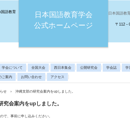
の国語教育
日本国語教育学会
日本国語教育学会（
公式ホームページ
〒112－
学会について
全国大会
西日本集会
公開研究会
学会誌
学
のご案内
お問い合わせ
アクセス
らせ
›
沖縄支部の研究会案内をupしました。
研究会案内をupしました。
ので、事前に申し込みください。