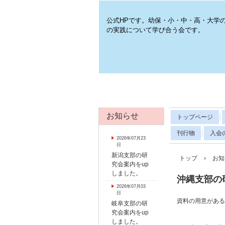
公式HPです。幼保・小・中・高・大学
の実践について学び合う会です。
お知らせ
トップページ
刊行物
入会
2026年07月23
日
新潟支部の研
トップ
›
お知
究会案内をup
しました。
沖縄支部の
2026年07月03
日
資料の用意がある
岐阜支部の研
究会案内をup
しました。