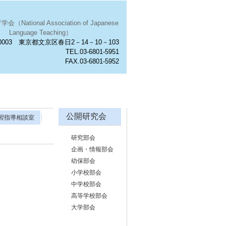
National Association of Japanese
Language Teaching）
0003 東京都文京区春日2－14－10－103
TEL.03-6801-5951
FAX.03-6801-5952
公開研究会
習指導相談室
研究部会
企画・情報部会
幼保部会
小学校部会
中学校部会
高等学校部会
大学部会