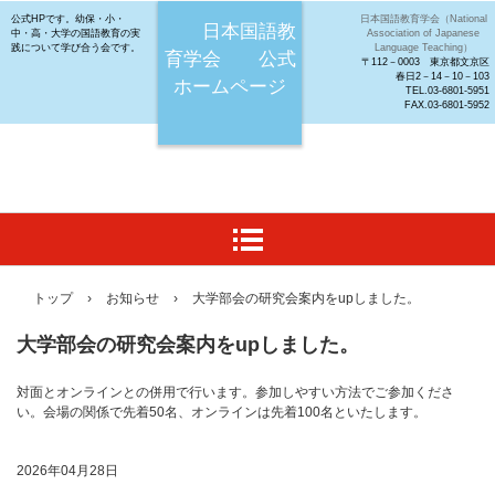
公式HPです。幼保・小・
日本国語教育学会（National
日本国語教
中・高・大学の国語教育の実
Association of Japanese
践について学び合う会です。
Language Teaching）
育学会 公式
〒112－0003 東京都文京区
春日2－14－10－103
ホームページ
TEL.03-6801-5951
FAX.03-6801-5952
トップ
›
お知らせ
›
大学部会の研究会案内をupしました。
大学部会の研究会案内をupしました。
対面とオンラインとの併用で行います。参加しやすい方法でご参加くださ
い。会場の関係で先着50名、オンラインは先着100名といたします。
2026年04月28日