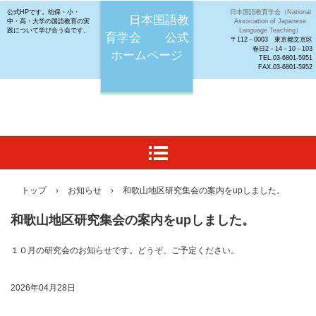
公式HPです。幼保・小・
日本国語教育学会（National
日本国語教
中・高・大学の国語教育の実
Association of Japanese
践について学び合う会です。
Language Teaching）
育学会 公式
〒112－0003 東京都文京区
春日2－14－10－103
ホームページ
TEL.03-6801-5951
FAX.03-6801-5952
トップ
›
お知らせ
›
和歌山地区研究集会の案内をupしました。
和歌山地区研究集会の案内をupしました。
１０月の研究会のお知らせです。どうぞ、ご予定ください。
2026年04月28日