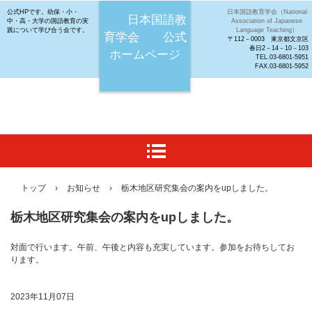
公式HPです。幼保・小・
日本国語教育学会（National
日本国語教
中・高・大学の国語教育の実
Association of Japanese
践について学び合う会です。
Language Teaching）
育学会 公式
〒112－0003 東京都文京区
春日2－14－10－103
ホームページ
TEL.03-6801-5951
FAX.03-6801-5952
トップ
›
お知らせ
›
栃木地区研究集会の案内をupしました。
栃木地区研究集会の案内をupしました。
対面で行います。午前、午後と内容も充実しています。参加をお待ちしてお
ります。
2023年11月07日