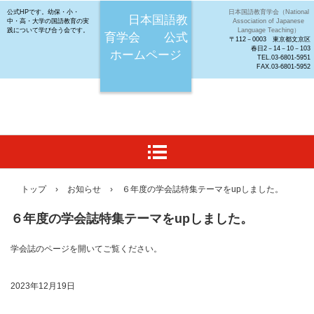
公式HPです。幼保・小・
日本国語教育学会（National
日本国語教
中・高・大学の国語教育の実
Association of Japanese
践について学び合う会です。
Language Teaching）
育学会 公式
〒112－0003 東京都文京区
春日2－14－10－103
ホームページ
TEL.03-6801-5951
FAX.03-6801-5952
トップ
›
お知らせ
›
６年度の学会誌特集テーマをupしました。
６年度の学会誌特集テーマをupしました。
学会誌のページを開いてご覧ください。
2023年12月19日