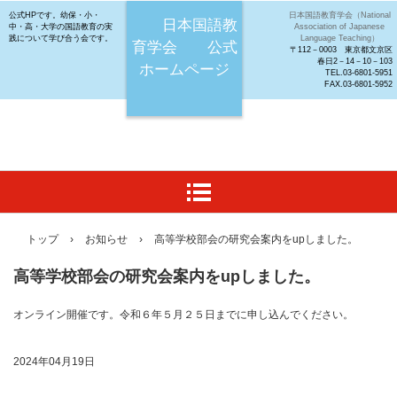
公式HPです。幼保・小・
日本国語教育学会（National
日本国語教
中・高・大学の国語教育の実
Association of Japanese
践について学び合う会です。
Language Teaching）
育学会 公式
〒112－0003 東京都文京区
春日2－14－10－103
ホームページ
TEL.03-6801-5951
FAX.03-6801-5952
トップ
›
お知らせ
›
高等学校部会の研究会案内をupしました。
高等学校部会の研究会案内をupしました。
オンライン開催です。令和６年５月２５日までに申し込んでください。
2024年04月19日