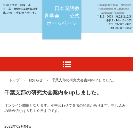
公式HPです。幼保・小・
日本国語教育学会（National
日本国語教
中・高・大学の国語教育の実
Association of Japanese
践について学び合う会です。
Language Teaching）
育学会 公式
〒112－0003 東京都文京区
春日2－14－10－103
ホームページ
TEL.03-6801-5951
FAX.03-6801-5952
トップ
›
お知らせ
›
千葉支部の研究大会案内をupしました。
千葉支部の研究大会案内をupしました。
オンライン開催となります。小中合わせて６名の発表があります。申し込み
の締め切りは３月１０日までです。
2022年02月04日