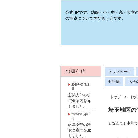
公式HPです。幼保・小・中・高・大学
の実践について学び合う会です。
お知らせ
トップページ
刊行物
入会
2026年07月23
日
新潟支部の研
トップ
›
お知
究会案内をup
しました。
埼玉地区の
2026年07月03
日
どなたでも参加
岐阜支部の研
究会案内をup
しました。