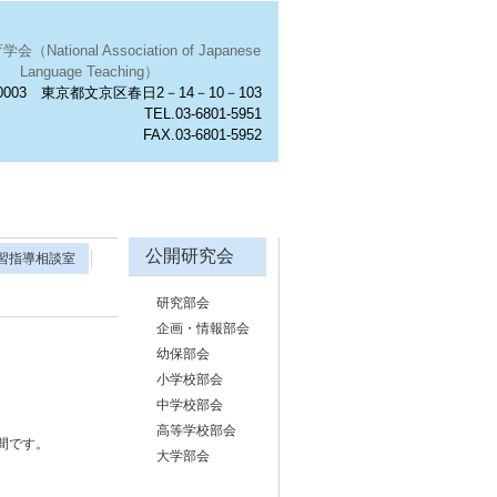
National Association of Japanese
Language Teaching）
0003 東京都文京区春日2－14－10－103
TEL.03-6801-5951
FAX.03-6801-5952
公開研究会
習指導相談室
研究部会
企画・情報部会
幼保部会
小学校部会
中学校部会
高等学校部会
間です。
大学部会